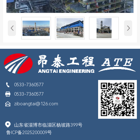
‹
›

0533-7360577

0533-7360577

ziboangtai@126.com

山东省淄博市临淄区杨坡路399号
鲁ICP备2025200009号