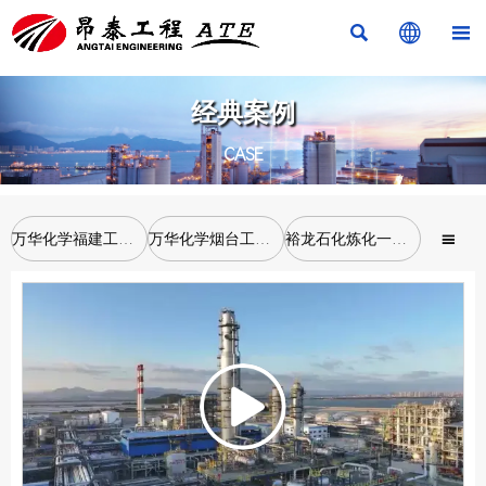



经典案例
CASE
万华化学福建工业园MDI项目
万华化学烟台工业园项目
裕龙石化炼化一体化项目
