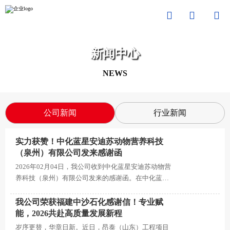



新闻中心
NEWS
公司新闻
行业新闻
实力获赞！中化蓝星安迪苏动物营养科技
（泉州）有限公司发来感谢函
2026年02月04日，我公司收到中化蓝星安迪苏动物营
养科技（泉州）有限公司发来的感谢函。在中化蓝星
安迪苏动物营养科技(泉州)有限公司15万吨/年固体蛋
氨酸及固蛋配套年产40万吨硫酸项目自启动以来中，
我公司荣获福建中沙石化感谢信！专业赋
对我司的造价咨询服务给予高度赞誉，这份认可是合
能，2026共赴高质量发展新程
作成效的有力见证。
岁序更替，华章日新。近日，昂泰（山东）工程项目