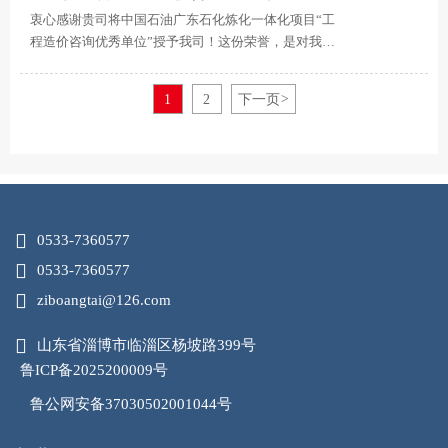
衷心感谢贵司将中国石油广东石化炼化一体化项目“工
程造价咨询优秀单位”授予我司！这份荣誉，是对我们
深度参与项目、严控造价成本、提供专业咨询服务的
肯定，更离不开贵司全程的信任与协同。未来，我们
1
2
下一页
>
将继续聚焦项目核心需求，以更专业的核算、更精细
的管理、更高效的服务，为炼化一体化项目的持续推
进保驾护航，不负贵司重托。

0533-7360577

0533-7360577

ziboangtai@126.com

山东省淄博市临淄区杨坡路399号
鲁ICP备2025200009号
鲁公网安备37030502001044号