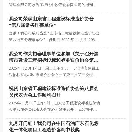
管理有限公司收到了福建中沙石化有限公司的感谢
信，字里行间满是认可与期许，为双方深化合作注入
强劲动力。
我公司荣获山东省工程建设标准造价协会
“第八届常务理事单位”
喜讯！我公司成功当选 “山东省工程建设标准造价协会
第八届常务理事单位”，任期自 2025 年 11 月至 2030
年 11 月。这既是行业对公司专业实力与行业贡献的认
可，也意味着我们将以更积极的姿态参与行业标准建
我公司作为协会理事单位参加《关于召开淄
设、推动领域发展。未来，昂泰将继续秉持专业、责
博市建设工程招标投标和标准造价协会第三
任的理念，与协会及同业伙伴携手，共促工程建设标
届第三次理事会会议的通知》
2025 年 12 月 17 日（周三上午 9:00），淄博市建设工
准造价领域的高质量前行！
程招标投标和标准造价协会召开了第三届第三次理事
会会议，我公司作为理事单位参加入席。
祝贺山东省工程建设标准造价协会第八届会
员代表大会工作顺利召开
2025年11月11日上午9时，山东省工程建设标准造价协
会第八届会员代表大会在济南隆重召开，我公司作为
协会会员单位，受邀全程参与此次行业盛会，与各界
同仁共赴行业发展之约。
九月开门红！我公司在中国石油广东石化炼
化一体化项目工程造价咨询中获奖